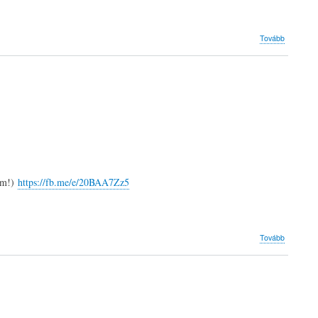
(Kurzuso
Tovább
2022)
ium!)
https://fb.me/e/20BAA7Zz5
(Kurzuso
Tovább
2021)