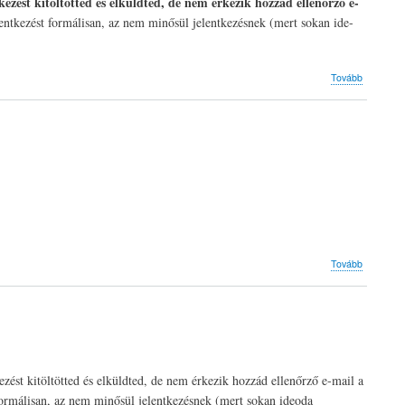
kezést kitöltötted és elküldted, de nem érkezik hozzád ellenőrző e-
lentkezést formálisan, az nem minősül jelentkezésnek (mert sokan ide-
(Kurzuso
Tovább
2026)
(Kurzuso
Tovább
2025-
2026
)
kezést kitöltötted és elküldted, de nem érkezik hozzád ellenőrző e-mail a
t formálisan, az nem minősül jelentkezésnek (mert sokan ideoda