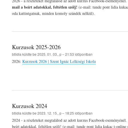
2026 - a részleteket megtalálod az adott kurzus Facebook-eseményénél. 
mail a beírt adatokkal, feltétlen szólj!
(e-mail: tunde pont lidia kuka
oda kattintgatnak, minden komoly szándék nélkül).
Kurzusok 2025-2026
btlidia
küldte be
2025. 01. 03., p – 21:53
időpontban
2026:
Kurzusok 2026 | Szent Ignác Lelkiségi Iskola
Kurzusok 2024
btlidia
küldte be
2023. 12. 15., p – 18:25
időpontban
2024 - a részleteket megtalálod az adott kurzus Facebook-eseményénél. 
beírt adatokkal, feltétlen szólj! (e-mail: tunde pont lidia kukac t-onl