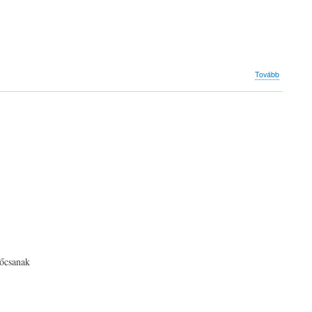
(Kurzuso
Tovább
2019)
főcsanak