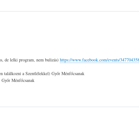
us, de lelki program, nem bulizás)
https://www.facebook.com/events/34770435
en találkozni a Szentlélekkel) Győr Ménfőcsanak
k) Győr Ménfőcsanak