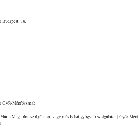
) Budapest, 18.
k) Győr-Ménfőcsanak
nni Mária Magdolna szolgálaton, vagy más belső gyógyító szolgálaton) Győr-Mén
)