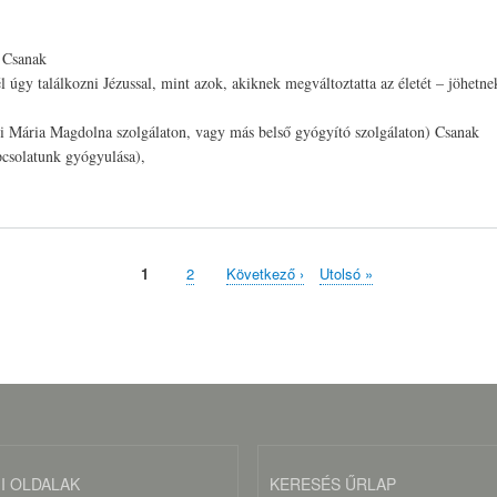
 Csanak
l úgy találkozni Jézussal, mint azok, akiknek megváltoztatta az életét – jöhetn
enni Mária Magdolna szolgálaton, vagy más belső gyógyító szolgálaton) Csanak
apcsolatunk gyógyulása),
Page
1
Page
2
Következő
Következő ›
Utolsó
Utolsó »
oldal
oldal
I OLDALAK
KERESÉS ŰRLAP