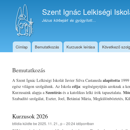
Szent Ignác Lelkiségi Iskol
Jézus körbejárt és gyógyított…
Címlap
Bemutatkozás
Kurzusok leírása
Következő szolg
Telegram
oldal
Bemutatkozás
alapította
A Szent Ignác Lelkiségi Iskolát Javier Silva Castaneda
1999 j
célja
egész világon szolgálunk. Az Iskola
: segítségnyújtás azoknak a ke
Szentírás
Mód
Kurzusaink alapja a
és a katolikus lelki írók tapasztalata.
Szabadító szolgálat, Eszter, Joel, Betániai Mária, Megkülönböztetés, Ki
Kurzusok 2026
btlidia
küldte be
2025. 11. 21., p – 20:24
időpontban