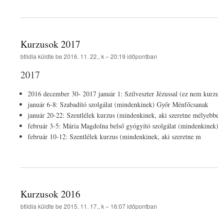
Kurzusok 2017
btlidia
küldte be
2016. 11. 22., k – 20:19
időpontban
2017
2016 december 30- 2017 január 1: Szilveszter Jézussal (ez nem kurz
január 6-8: Szabadító szolgálat (mindenkinek) Győr Ménfőcsanak
január 20-22: Szentlélek kurzus (mindenkinek, aki szeretne mélyebb
február 3-5: Mária Magdolna belső gyógyító szolgálat (mindenkine
február 10-12: Szentlélek kurzus (mindenkinek, aki szeretne m
Kurzusok 2016
btlidia
küldte be
2015. 11. 17., k – 16:07
időpontban