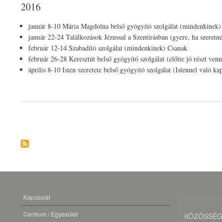
2016
január 8-10 Mária Magdolna belső gyógyító szolgálat (mindenkinek)
január 22-24 Találkozások Jézussal a Szentírásban (gyere, ha szeretné
február 12-14 Szabadító szolgálat (mindenkinek) Csanak
február 26-28 Keresztút belső gyógyító szolgálat (előtte jó részt v
április 8-10 Isten szeretete belső gyógyító szolgálat (Istennel való k
Oldalszámozás
Kapcsolat
LÁBLÉC
MENÜ
Centrum / Egyesület
KÖZÖSSÉG