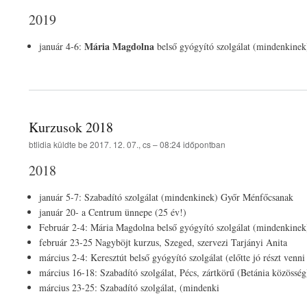
2019
Mária Magdolna
január 4-6:
belső gyógyító szolgálat (mindenkinek
Kurzusok 2018
btlidia
küldte be
2017. 12. 07., cs – 08:24
időpontban
2018
január 5-7: Szabadító szolgálat (mindenkinek) Győr Ménfőcsanak
január 20- a Centrum ünnepe (25 év!)
Február 2-4: Mária Magdolna belső gyógyító szolgálat (mindenkine
február 23-25 Nagyböjt kurzus, Szeged, szervezi Tarjányi Anita
március 2-4: Keresztút belső gyógyító szolgálat (előtte jó részt ve
március 16-18: Szabadító szolgálat, Pécs, zártkörű (Betánia közösség
március 23-25: Szabadító szolgálat, (mindenki