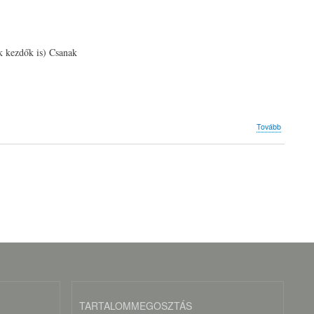
ek kezdők is) Csanak
(Kurzuso
Tovább
2016)
TARTALOMMEGOSZTÁS