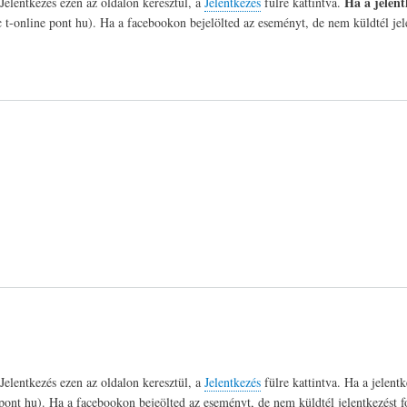
Ha a jelent
Jelentkezés ezen az oldalon keresztül, a
Jelentkezés
fülre kattintva.
c t-online pont hu). Ha a facebookon bejelölted az eseményt, de nem küldtél je
Jelentkezés ezen az oldalon keresztül, a
Jelentkezés
fülre kattintva. Ha a jelent
ine pont hu). Ha a facebookon bejeölted az eseményt, de nem küldtél jelentkezés