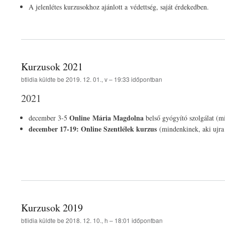
A jelenlétes kurzusokhoz ajánlott a védettség, saját érdekedben.
Kurzusok 2021
btlidia
küldte be
2019. 12. 01., v – 19:33
időpontban
2021
Online Mária Magdolna
december 3-5
belső gyógyító szolgálat (
december 17-19: Online Szentlélek kurzus
(mindenkinek, aki ujra
Kurzusok 2019
btlidia
küldte be
2018. 12. 10., h – 18:01
időpontban