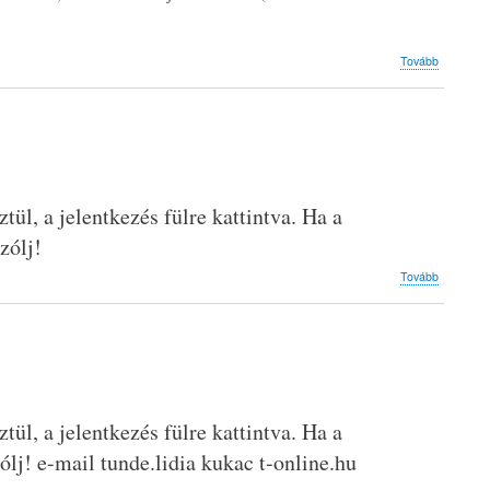
(Kurzuso
Tovább
2024)
ül, a jelentkezés fülre kattintva. Ha a
zólj!
(Kurzuso
Tovább
2023)
ül, a jelentkezés fülre kattintva. Ha a
zólj! e-mail tunde.lidia kukac t-online.hu