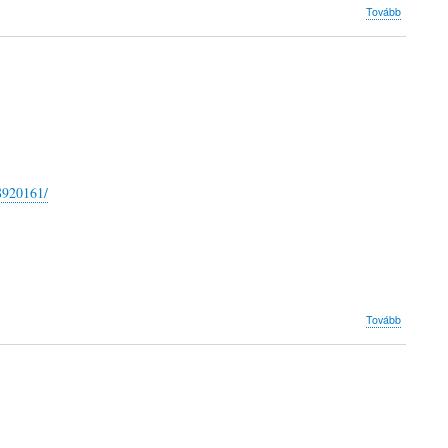
(Kurzuso
Tovább
2018)
8920161/
(Kurzuso
Tovább
2017)