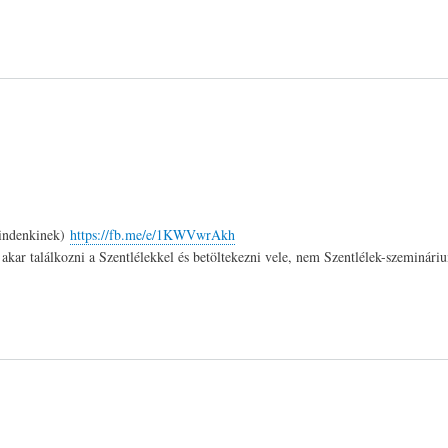
mindenkinek)
https://fb.me/e/1KWVwrAkh
 akar találkozni a Szentlélekkel és betöltekezni vele, nem Szentlélek-szeminár