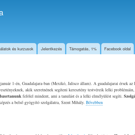
Ugrás
a
a
tartalomra
álatok és kurzusok
Jelentkezés
Támogatás, 1%
Facebook oldal
anuár 1-én, Guadalajara-ban (Mexikó, Jalisco állam). A guadalajarai érsek az 
resztényeknek, akik szeretnének segíteni keresztény testvéreik lelki problémáin,
szertanunk
Szolg
felölel mindent, ami a tanulást és a lelki elmélyülést segíti.
képzés a belső gyógyító szolgálatra, Szent Mihály.
Bővebben