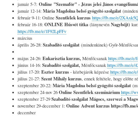
Online "Szemafór" - Jézus jelei János evangélium
január 5-7:
Mária Magdolna belső gyógyító szolgálat
január 12-14:
(mindenk
Szentlélek kurzus
február 9-11: Online
https://fb.me/e/2XAxk5
ONLINE Húsvét titka
Nagybőjt)
február 16-18:
(lánynevén
kurz
https://fb.me/e/1F92LpFFv
március
Szabaditó szolgálat
április 26-28:
(mindenkinek) Győr-Ménfőcsa
Eukarisztia kurzus,
május 24-26:
Ménfőcsanak
https://fb.me/e
Szabadító szolgálat,
június 14-16:
Ménfőcsanak
https://fb.me/e
Eszter kurzus
július 17-20:
- közbejárók képzése
https://fb.me/
Szent Mihály kurzus
július 21-27:
, ennek feltétele, hogy előtte 
Mária Magdolna belső gyógyító szolgálat
szeptember 20-22:
(mi
Online Szentlélek szeminárium
szeptember 24-nov 26
https:/
Szabaditó szolgálat Mágocs, szervezi a Magv
szeptember 27-29
Online Advent kurzus https://fb.me
november 29-december 1:
december