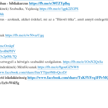
ában - bibliakurzus
https://fb.me/e/30TZYplhq
inek) Szabadka, Vajdaság
https://fb.me/e/1gpk2ZGPS
Qkk
us - azoknak, akiket érdekel, mi az a "Húsvét titka", amit annyit emleget
nak
https://fb.me/e/w50varUgq
/fmcOrxkpf
/42eoBkPHV
e/3s2ptMc7Q
résztvegyél a hétvégés szabadító szolgálaton.
https://fb.me/e/1OxN2QxSa
ndenkinek) Ménfőcsanak
https://fb.me/e/8gouGZNW8
/www.facebook.com/share/JimYTijm9MtvQezD/
ető iskolaközösség
https://www.facebook.com/share/TxK5YFrq1FPrM
/e/1zSvW6I5g