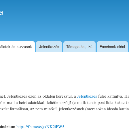
Ugrás
a
a
tartalomra
álatok és kurzusok
Jelentkezés
Támogatás, 1%
Facebook oldal
él. Jelentkezés ezen az oldalon keresztül, a
Jelentkezés
fülre kattintva. H
 e-mail a beírt adatokkal, feltétlen szólj! (e-mail: tunde pont lidia kukac t-
ezést formálisan, az nem minősül jelentkezésnek (mert sokan ideoda kattin
minárium
https://fb.me/e/gxNK2iFW5