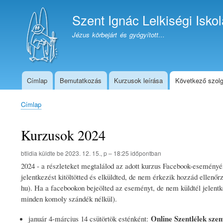
Szent Ignác Lelkiségi Iskol
Jézus körbejárt és gyógyított…
Címlap
Bemutatkozás
Kurzusok leírása
Következő szolg
Telegram
oldal
Címlap
Morzsa
Kurzusok 2024
btlidia
küldte be
2023. 12. 15., p – 18:25
időpontban
2024 - a részleteket megtalálod az adott kurzus Facebook-eseményén
jelentkezést kitöltötted és elküldted, de nem érkezik hozzád ellenőrző
hu). Ha a facebookon bejeölted az eseményt, de nem küldtél jelentk
minden komoly szándék nélkül).
Online Szentlélek sze
január 4-március 14 csütörtök esténként: