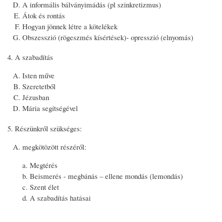
A informális bálványimádás (pl szinkretizmus)
Átok és rontás
Hogyan jönnek létre a kötelékek
Obszesszió (rögeszmés kísértések)- opresszió (elnyomás)
A szabadítás
Isten műve
Szeretetből
Jézusban
Mária segítségével
Részünkről szükséges:
megkötözött részéről:
Megtérés
Beismerés - megbánás – ellene mondás (lemondás)
Szent élet
A szabadítás hatásai