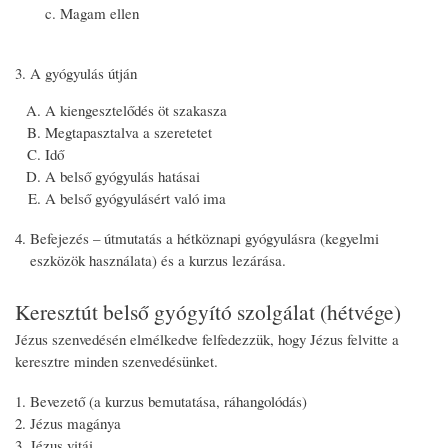
Magam ellen
A gyógyulás útján
A kiengesztelődés öt szakasza
Megtapasztalva a szeretetet
Idő
A belső gyógyulás hatásai
A belső gyógyulásért való ima
Befejezés – útmutatás a hétköznapi gyógyulásra (kegyelmi
eszközök használata) és a kurzus lezárása.
Keresztút belső gyógyító szolgálat (hétvége)
Jézus szenvedésén elmélkedve felfedezzük, hogy Jézus felvitte a
keresztre minden szenvedésünket.
Bevezető (a kurzus bemutatása, ráhangolódás)
Jézus magánya
Jézus vitái