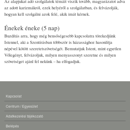
Az alapjukat adó szolgálatok témáit viszik tovább, magyarázatot adva
az adott karizmákról, ezek helyéről a szolgálatban, és felvázolják,
hogyan kell szolgálni azok felé, akik imát kérnek.
Énekek éneke (5 nap)
Buzdítás arra, hogy még bensőségesebb kapcsolatra törekedjünk
Istennel, aki a Szentírásban többször is házassághoz hasonlítja
népével kötött szeretetszövetségét. Bemutatjuk Istent, mint egyetlen
Vőlegényt, felvázoljuk, milyen menyasszonyt szeretne és milyen
szövetséget ajánl fel nekünk – ha elfogadjuk.
Kapcsolat
LÁBLÉC
MENÜ
Centrum / Egyesület
Adatkezelési tájékozató
Belépés