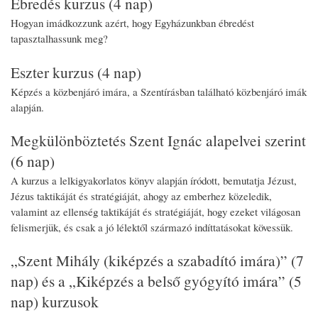
Ébredés kurzus (4 nap)
Hogyan imádkozzunk azért, hogy Egyházunkban ébredést
tapasztalhassunk meg?
Eszter kurzus (4 nap)
Képzés a közbenjáró imára, a Szentírásban található közbenjáró imák
alapján.
Megkülönböztetés Szent Ignác alapelvei szerint
(6 nap)
A kurzus a lelkigyakorlatos könyv alapján íródott, bemutatja Jézust,
Jézus taktikáját és stratégiáját, ahogy az emberhez közeledik,
valamint az ellenség taktikáját és stratégiáját, hogy ezeket világosan
felismerjük, és csak a jó lélektől származó indíttatásokat kövessük.
„Szent Mihály (kiképzés a szabadító imára)” (7
nap) és a „Kiképzés a belső gyógyító imára” (5
nap) kurzusok