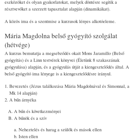
eszközöket és olyan gyakorlatokat, melyek döntésre segítik a
résztvevőket a szerzett tapasztalat alapján (dinamikákat).
A közös ima és a szentmise a kurzusok lényes alkotóeleme.
Mária Magdolna belső gyógyító szolgálat
(hétvége)
A kurzus bemutatja a megsebződés okait Mons Jaramillo (Belső
gyógyítás) és a Linn testvérek könyvei (Életünk 8 szakaszának
gyógyulása) alapján, és a gyógyulás útját a kiengesztelődés által. A
belső gyógyító ima lényege is a kiengesztelődésre irányul.
Bevezetés (Jézus találkozása Mária Magdolnával és Simonnal, a
Mk 14 alapján)
A bűn árnyéka
A bűn és következményei
A bűnök és a szív
Neheztelés és harag a szülők és mások ellen
Isten ellen