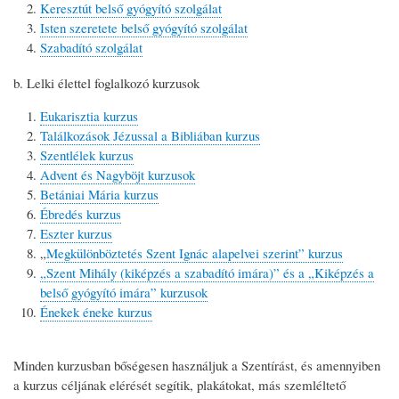
Keresztút belső gyógyító szolgálat
Isten szeretete belső gyógyító szolgálat
Szabadító szolgálat
Lelki élettel foglalkozó kurzusok
Eukarisztia kurzus
Találkozások Jézussal a Bibliában kurzus
Szentlélek kurzus
Advent és Nagyböjt kurzusok
Betániai Mária kurzus
Ébredés kurzus
Eszter kurzus
„
Megkülönböztetés Szent Ignác alapelvei szerint” kurzus
„Szent Mihály (kiképzés a szabadító imára)” és a „Kiképzés a
belső gyógyító imára” kurzusok
Énekek éneke kurzus
Minden kurzusban bőségesen használjuk a Szentírást, és amennyiben
a kurzus céljának elérését segítik, plakátokat, más szemléltető