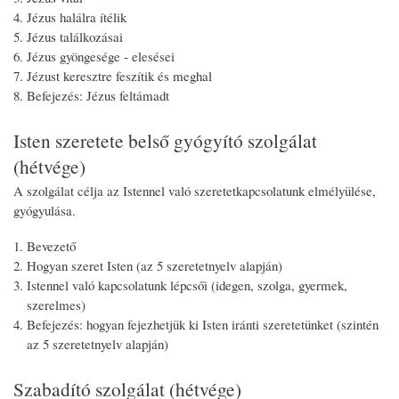
Jézus halálra ítélik
Jézus találkozásai
Jézus gyöngesége - elesései
Jézust keresztre feszítik és meghal
Befejezés: Jézus feltámadt
Isten szeretete belső gyógyító szolgálat
(hétvége)
A szolgálat célja az Istennel való szeretetkapcsolatunk elmélyülése,
gyógyulása.
Bevezető
Hogyan szeret Isten (az 5 szeretetnyelv alapján)
Istennel való kapcsolatunk lépcsői (idegen, szolga, gyermek,
szerelmes)
Befejezés: hogyan fejezhetjük ki Isten iránti szeretetünket (szintén
az 5 szeretetnyelv alapján)
Szabadító szolgálat (hétvége)