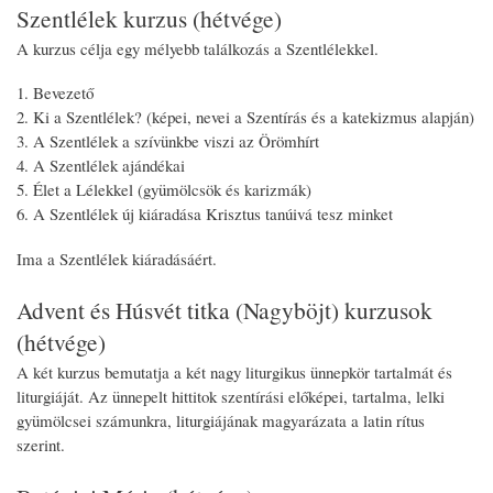
Szentlélek kurzus (hétvége)
A kurzus célja egy mélyebb találkozás a Szentlélekkel.
Bevezető
Ki a Szentlélek? (képei, nevei a Szentírás és a katekizmus alapján)
A Szentlélek a szívünkbe viszi az Örömhírt
A Szentlélek ajándékai
Élet a Lélekkel (gyümölcsök és karizmák)
A Szentlélek új kiáradása Krisztus tanúivá tesz minket
Ima a Szentlélek kiáradásáért.
Advent és Húsvét titka (Nagyböjt) kurzusok
(hétvége)
A két kurzus bemutatja a két nagy liturgikus ünnepkör tartalmát és
liturgiáját. Az ünnepelt hittitok szentírási előképei, tartalma, lelki
gyümölcsei számunkra, liturgiájának magyarázata a latin rítus
szerint.