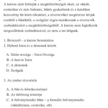
A kurzus alatt feltárjuk a megkötözöttségek okait, az okkult,
ezoterikus és más babonás, bűnös gyakorlatok és a katolikus
keresztény hit közti ellentétet, a résztvevőket megtérésre hívjuk
ezekből a bűnökből, a szolgálat végén imádkozunk a résztvevők
szabadulásáért a megkötözöttségekből. A kurzus nem foglalkozik
megszállottak szabadításával, ez nem a mi dolgunk.
Bevezető – a kurzus bemutatása
Háború Isten és a démonok között
Sátán országa – Isten Országa
A harcos Isten
A démonok
Szolgáik
Az ember részvétele
A bűn és következményei
Az üdvösség reménye
A bálványimádás bűne – a formális bálványimádás
(okkultizmus, ezoterika, stb)