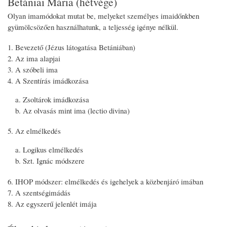
Betániai Mária (hétvége)
Olyan imamódokat mutat be, melyeket személyes imaidőnkben
gyümölcsözően használhatunk, a teljesség igénye nélkül.
Bevezető (Jézus látogatása Betániában)
Az ima alapjai
A szóbeli ima
A Szentírás imádkozása
Zsoltárok imádkozása
Az olvasás mint ima (lectio divina)
Az elmélkedés
Logikus elmélkedés
Szt. Ignác módszere
IHOP módszer: elmélkedés és igehelyek a közbenjáró imában
A szentségimádás
Az egyszerű jelenlét imája