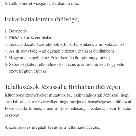
Lelkiismeret-vizsgálat. Szabadító ima.
Eukarisztia kurzus (hétvége)
Bevezető
Előképek a Szentírásban
Jézus áldozata (szeretetből, értünk, bűneinkért, a mi válaszunk)
Az új szövetség – az egyház áldozata (hatásai életünkben)
Hogyan ünnepeljük az Eukarisztiát (liturgiamagyarázat)
Szövetségkötés (elköteleződés: Jézus arra hív minket, hogy vele
szövetségben éljünk)
Találkozások Jézussal a Bibliában (hétvége)
Különböző személyeket mutatunk be, akik találkoztak Jézussal, hogy
arra bátorítsuk a résztvevőket, hogy merjenek bensőségesen találkozni
Jézussal: Bartimeus, a naimi ifjú és édesanyja, Zakeus, a szír-föníciai
asszony.
A szenvedő és meghalt Jézus és a feltámadott Jézus.