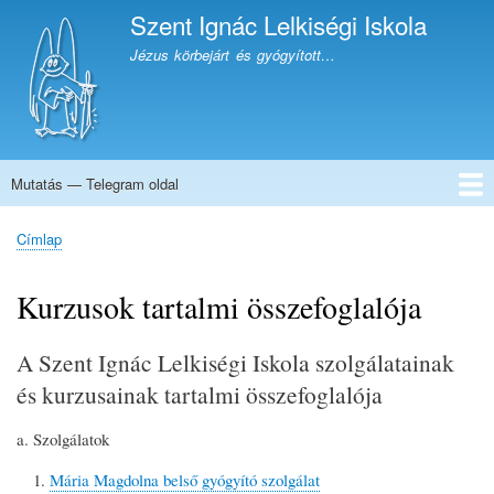
Ugrás
Szent Ignác Lelkiségi Iskola
a
Jézus körbejárt és gyógyított…
tartalomra
Mutatás — Telegram oldal
Telegram
oldal
Címlap
Bemutatkozás
Kurzusok leírása
Következő szolgálatok és kurzusok
Jelentkezés
Támogatás, 1%
Facebook oldal
Telegram oldal
Címlap
Morzsa
Kurzusok tartalmi összefoglalója
A Szent Ignác Lelkiségi Iskola szolgálatainak
és kurzusainak tartalmi összefoglalója
Szolgálatok
Mária Magdolna belső gyógyító szolgálat